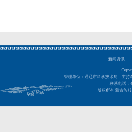
新闻资讯
Copyr
管理单位：通辽市科学技术局 主持
联系电话：400-
版权所有 蒙古族