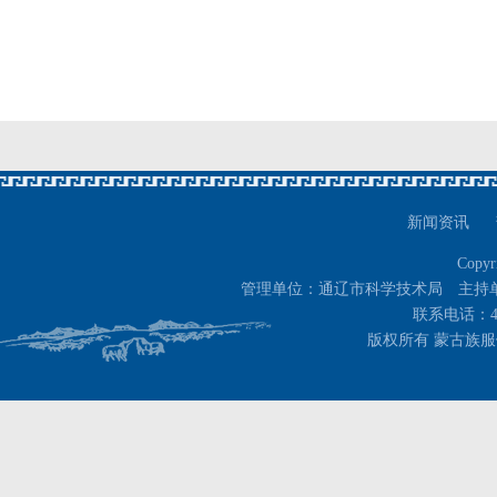
新闻资讯
Copyr
管理单位：通辽市科学技术局 主持
联系电话：400-
版权所有 蒙古族