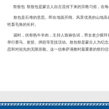
祭敖包 祭敖包是蒙古人自古流传下来的宗教习俗，在每
敖包是石堆的意思。即在地面开阔、风景优美的山地高处
牲畜毛角的长杆。
届时，供祭熟牛羊肉，主持人致祷告词，男女老少膜拜祈
举行赛马、射箭、摔跤等竞技活动。敖包祭是蒙古人为纪念
恋和对祖先的无限崇敬。这一信奉萨满教时最重要的祭扫