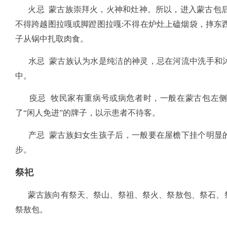
火忌 蒙古族崇拜火，火神和灶神。所以，进入蒙古包后
不得跨越图拉嘎或脚蹬图拉嘎:不得在炉灶上磕烟袋，摔东
子从锅中扎取肉食。
水忌 蒙古族认为水是纯洁的神灵，忌在河流中洗手和沐
中。
疫忌 牧民家有重病号或病危者时，一般在蒙古包左侧
了“闲人免进”的牌子，以示患者不待客。
产忌 蒙古族妇女生孩子后，一般要在屋檐下挂个明显的
步。
祭祀
蒙古族向有祭天、祭山、祭祖、祭火、祭敖包、祭石、祭
祭敖包。