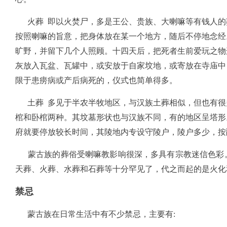
火葬 即以火焚尸，多是王公、贵族、大喇嘛等有钱人的
按照喇嘛的旨意，把身体放在某一个地方，随后不停地念经
旷野，并留下几个人照顾。十四天后，把死者生前爱玩之物
灰放入瓦盆、瓦罐中，或安放于自家坟地，或寄放在寺庙中
限于患痨病或产后病死的，仪式也简单得多。
土葬 多见于半农半牧地区，与汉族土葬相似，但也有很
棺和卧棺两种。其坟墓形状也与汉族不同，有的地区呈塔形
府就要停放较长时间，其陵地内专设守陵户，陵户多少，按
蒙古族的葬俗受喇嘛教影响很深，多具有宗教迷信色彩。
天葬、火葬、水葬和石葬等十分罕见了，代之而起的是火化
禁忌
蒙古族在日常生活中有不少禁忌，主要有: