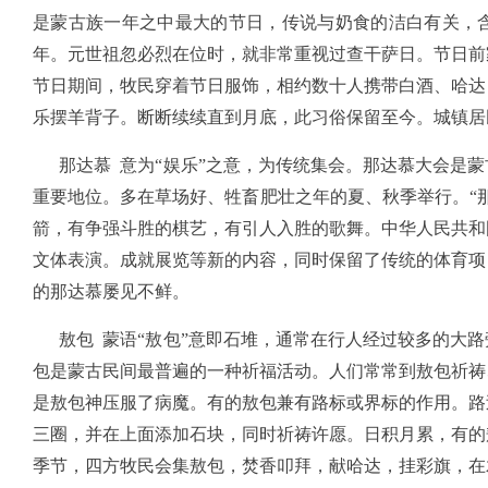
是蒙古族一年之中最大的节日，传说与奶食的洁白有关，
年。元世祖忽必烈在位时，就非常重视过查干萨日。节日前
节日期间，牧民穿着节日服饰，相约数十人携带白酒、哈达
乐摆羊背子。断断续续直到月底，此习俗保留至今。城镇居
那达慕 意为“娱乐”之意，为传统集会。那达慕大会是蒙
重要地位。多在草场好、牲畜肥壮之年的夏、秋季举行。“
箭，有争强斗胜的棋艺，有引人入胜的歌舞。中华人民共和
文体表演。成就展览等新的内容，同时保留了传统的体育项
的那达慕屡见不鲜。
敖包 蒙语“敖包”意即石堆，通常在行人经过较多的大路
包是蒙古民间最普遍的一种祈福活动。人们常常到敖包祈祷
是敖包神压服了病魔。有的敖包兼有路标或界标的作用。路
三圈，并在上面添加石块，同时祈祷许愿。日积月累，有的
季节，四方牧民会集敖包，焚香叩拜，献哈达，挂彩旗，在