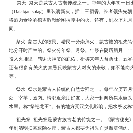
祭天 祭天是蒙古人古老传统之一。每年的大年初一日出
（Dalalgan solag）里装满新灰，插上三颗香。长者
将酒肉食物的德吉敬献给图拉嘎中的火。还有，到农历九月
同。
祭火 蒙古人的牧民、猎民十分崇拜火，蒙古族的祖先笃
地分开时产生的。祭火分年祭、月祭。年祭在阴历腊月二十
投入火堆里，感谢火神爷的庇佑，祈祷来年人畜两旺、五谷
还有很多有关火的禁忌反映蒙古人对火的崇敬，如不能向
等 。
祭水 祭水是蒙古人传统的自然崇拜之一。每年农历五月
处，宰羊，煮肉。请邻近亲朋好友，大家一起向所祭水磕头
水里。称“祭祀龙王”。有的地方受汉文化影响，把水祭改称“
祖先祭 祖先祭是蒙古族古老的传统之一。《蒙古秘史》称
年到清明扫墓或除夕夜，蒙古人都要为祖先亡灵撒奠酒肉、