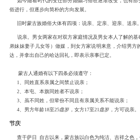
如今随着时代的变迁部分婚姻习俗在逐渐改变，也有部分
俗进行，但逐步向简朴的方向发展。
旧时蒙古族婚俗大体有四项：说亲、定亲、迎亲、送亲
说亲。男女两家在对双方家庭情况及男女本人了解的基础
弟妹妹妻子儿女等）做媒，到女方家说明来意，介绍男方
达，并拿出自己的哈达回礼，即表示亲事已定。
蒙古人通婚有以下四条必须遵守：
1、同姓直系亲属之间禁止说亲；
2、本屯、本旗同姓者不说亲；
3、虽不同姓，但辈份不同且有亲属关系不能说亲；
4、男方年龄18至25虚岁，女方17至21虚岁，方可说亲。
节庆
查干萨日 自古以来，蒙古族以白色为纯洁、吉祥之色，