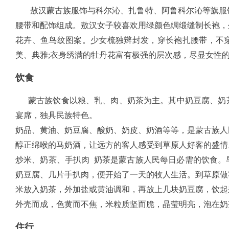
敖汉蒙古族服饰与科尔沁、扎鲁特、阿鲁科尔沁等旗服饰
腰带和配饰组成。敖汉女子较喜欢用绿颜色绸缎缝制长袍，
花卉、鱼鸟纹图案。少女梳独辫封发，穿长袍扎腰带，不
美、典雅;衣身绣满的牡丹花富有极强的层次感，尽显女性
饮食
蒙古族饮食以粮、乳、肉、奶茶为主。其中奶豆腐、奶茶
宴席，独具民族特色。
奶品、黄油、奶豆腐、酸奶、奶皮、奶酒等等，是蒙古族人
醇正绵喉的马奶酒，让远方的客人感受到草原人好客的盛情
炒米、奶茶、手扒肉 奶茶是蒙古族人民每日必需的饮食。
奶豆腐、几片手扒肉，便开始了一天的牧人生活。到草原做
米放入奶茶，外加盐或黄油调和，再放上几块奶豆腐，饮起
外壳而成，色黄而不焦，米粒质坚而脆，晶莹明亮，泡在奶
住行