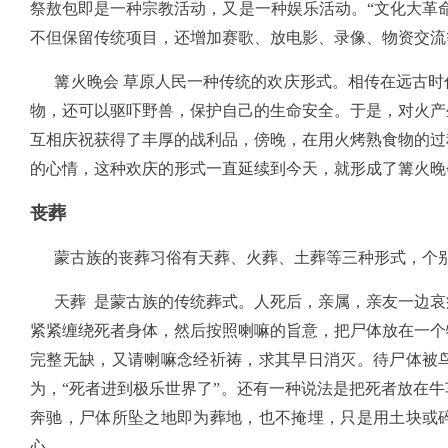
祭敖包即是一种宗教活动，又是一种娱乐活动。“文化大革命
不但保留传统项目，还增加赛歌、放电影、录像、物资交流
篝火晚会 草原人民一种传统的欢庆形式。相传在远古时
物，还可以驱吓野兽，保护自己的生命安全。于是，对火产
互相庆祝获得了丰厚的战利品，傍晚，在用火烤熟食物的过
的心情，这种欢庆的形式一直延续到今天，就形成了篝火晚
丧葬
蒙古族的丧葬习俗有天葬、火葬、土葬等三种形式，个别
天葬 是蒙古族的传统葬式。人死后，亲属，亲友一边哀
紧紧缠绕死者身体，然后按照喇嘛的旨意，把尸体放在一个
完整无缺，又请喇嘛念经祈祷，求其早日消灭。待尸体被
为，“死者进到极乐世界了”。还有一种说法是把死者放在
奔驰，尸体所坠之地即为葬地，也不掩埋，只是用土块或
心。