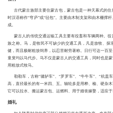
古代蒙古族部主要住蒙古包，蒙古包是一种天幕式的住所
时汉语称作“穹庐”或“毡包”。主要由木制支架和由木栅撑
成。
蒙古人的传统交通运输工具主要有役畜和车辆两种。役畜
族之称。马，是牧民不可缺少的交通工具，凡是放牧、探
健，而且极耐粗放饲养，以忍苦耐劳著称。日行可达一百至
童叟均以马代步。马不仅是蒙古人的交通工具，同时也是蒙
用粗放式牧马。
勒勒车，古称“辘轳车”、“罗罗车”、“牛牛车”、“杭盖
高，直径最长的有一米四、五。轴轮多是用桦、榆、硬杂木
它可以拉水、搬运蒙古包、运燃料、用于婚丧嫁娶，适应于
婚礼