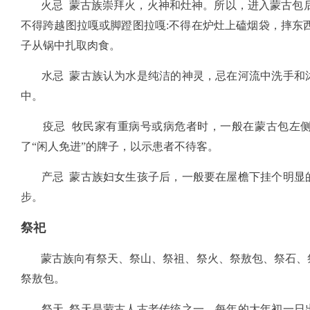
火忌 蒙古族崇拜火，火神和灶神。所以，进入蒙古包后
不得跨越图拉嘎或脚蹬图拉嘎:不得在炉灶上磕烟袋，摔东
子从锅中扎取肉食。
水忌 蒙古族认为水是纯洁的神灵，忌在河流中洗手和沐
中。
疫忌 牧民家有重病号或病危者时，一般在蒙古包左侧
了“闲人免进”的牌子，以示患者不待客。
产忌 蒙古族妇女生孩子后，一般要在屋檐下挂个明显的
步。
祭祀
蒙古族向有祭天、祭山、祭祖、祭火、祭敖包、祭石、祭
祭敖包。
祭天 祭天是蒙古人古老传统之一。每年的大年初一日出