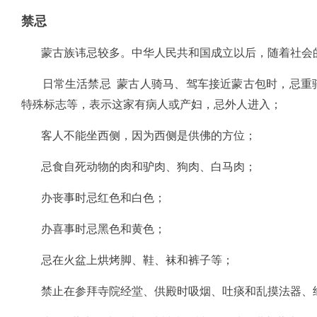
禁忌
蒙古族讳忌较多。中华人民共和国成立以后，随着社会的
日常生活禁忌 蒙古人骑马、驾车接近蒙古包时，忌重骑
特殊标志等，表示这家有病人或产妇，忌外人进入；
客人不能坐西侧，因为西侧是供佛的方位；
忌食自死动物的肉和驴肉、狗肉、白马肉；
办丧事时忌红色和白色；
办喜事时忌黑色和黄色；
忌在火盆上烘烤脚、鞋、袜和裤子等；
禁止在参拜寺院经堂、供殿时吸烟、吐痰和乱摸法器、经