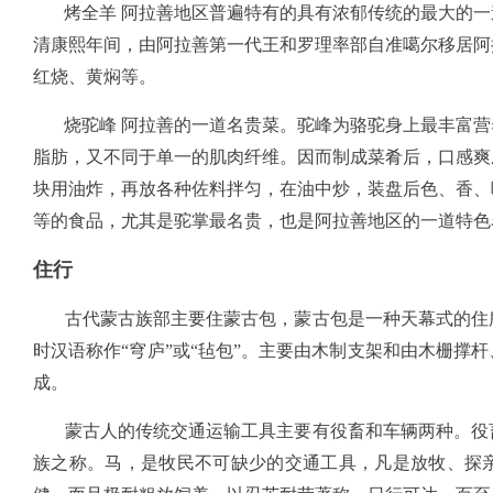
烤全羊 阿拉善地区普遍特有的具有浓郁传统的最大的一
清康熙年间，由阿拉善第一代王和罗理率部自准噶尔移居阿
红烧、黄焖等。
烧驼峰 阿拉善的一道名贵菜。驼峰为骆驼身上最丰富营
脂肪，又不同于单一的肌肉纤维。因而制成菜肴后，口感爽
块用油炸，再放各种佐料拌匀，在油中炒，装盘后色、香、
等的食品，尤其是驼掌最名贵，也是阿拉善地区的一道特色
住行
古代蒙古族部主要住蒙古包，蒙古包是一种天幕式的住所
时汉语称作“穹庐”或“毡包”。主要由木制支架和由木栅撑
成。
蒙古人的传统交通运输工具主要有役畜和车辆两种。役畜
族之称。马，是牧民不可缺少的交通工具，凡是放牧、探