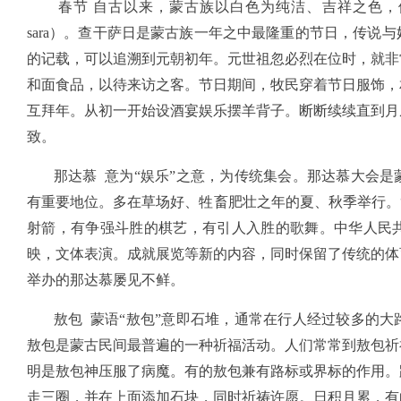
春节 自古以来，蒙古族以白色为纯洁、吉祥之色，他们
sara）。查干萨日是蒙古族一年之中最隆重的节日，传说
的记载，可以追溯到元朝初年。元世祖忽必烈在位时，就非
和面食品，以待来访之客。节日期间，牧民穿着节日服饰，
互拜年。从初一开始设酒宴娱乐摆羊背子。断断续续直到月
致。
那达慕 意为“娱乐”之意，为传统集会。那达慕大会是
有重要地位。多在草场好、牲畜肥壮之年的夏、秋季举行。
射箭，有争强斗胜的棋艺，有引人入胜的歌舞。中华人民
映，文体表演。成就展览等新的内容，同时保留了传统的体
举办的那达慕屡见不鲜。
敖包 蒙语“敖包”意即石堆，通常在行人经过较多的大
敖包是蒙古民间最普遍的一种祈福活动。人们常常到敖包祈
明是敖包神压服了病魔。有的敖包兼有路标或界标的作用。
走三圈，并在上面添加石块，同时祈祷许愿。日积月累，有