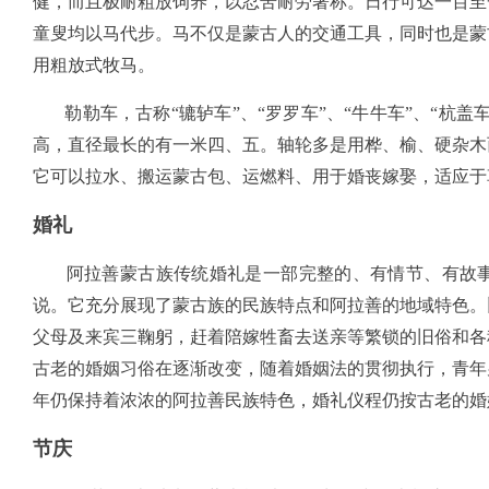
健，而且极耐粗放饲养，以忍苦耐劳著称。日行可达一百至
童叟均以马代步。马不仅是蒙古人的交通工具，同时也是蒙
用粗放式牧马。
勒勒车，古称“辘轳车”、“罗罗车”、“牛牛车”、“杭盖
高，直径最长的有一米四、五。轴轮多是用桦、榆、硬杂木
它可以拉水、搬运蒙古包、运燃料、用于婚丧嫁娶，适应于
婚礼
阿拉善蒙古族传统婚礼是一部完整的、有情节、有故事
说。它充分展现了蒙古族的民族特点和阿拉善的地域特色。
父母及来宾三鞠躬，赶着陪嫁牲畜去送亲等繁锁的旧俗和各
古老的婚姻习俗在逐渐改变，随着婚姻法的贯彻执行，青年
年仍保持着浓浓的阿拉善民族特色，婚礼仪程仍按古老的婚
节庆