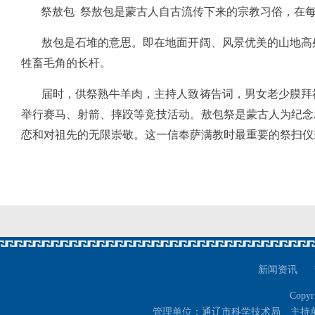
祭敖包 祭敖包是蒙古人自古流传下来的宗教习俗，在每
敖包是石堆的意思。即在地面开阔、风景优美的山地高处
牲畜毛角的长杆。
届时，供祭熟牛羊肉，主持人致祷告词，男女老少膜拜祈
举行赛马、射箭、摔跤等竞技活动。敖包祭是蒙古人为纪念
恋和对祖先的无限崇敬。这一信奉萨满教时最重要的祭扫
新闻资讯
Copyr
管理单位：通辽市科学技术局 主持