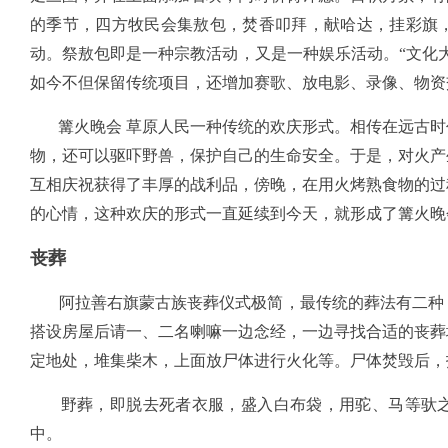
的季节，四方牧民会集敖包，焚香叩拜，献哈达，挂彩旗
动。祭敖包即是一种宗教活动，又是一种娱乐活动。“文化大
如今不但保留传统项目，还增加赛歌、放电影、录像、物资
篝火晚会 草原人民一种传统的欢庆形式。相传在远古时
物，还可以驱吓野兽，保护自己的生命安全。于是，对火产
互相庆祝获得了丰厚的战利品，傍晚，在用火烤熟食物的过
的心情，这种欢庆的形式一直延续到今天，就形成了篝火晚
丧葬
阿拉善右旗蒙古族丧葬仪式极简，最传统的葬法有二种，
搭设房屋后请一、二名喇嘛一边念经，一边寻找合适的丧葬
定地处，堆集柴木，上面放尸体进行火化等。尸体焚毁后，
野葬，即脱去死者衣服，盛入白布袋，用驼、马等驮之
中。