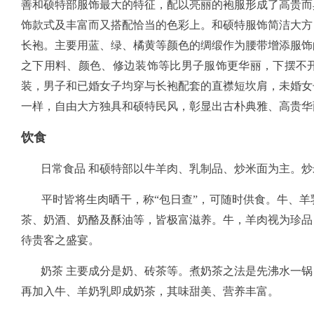
善和硕特部服饰最大的特征，配以亮丽的袍服形成了高贵而
饰款式及丰富而又搭配恰当的色彩上。和硕特服饰简洁大方
长袍。主要用蓝、绿、橘黄等颜色的绸缎作为腰带增添服饰
之下用料、颜色、修边装饰等比男子服饰更华丽，下摆不
装，男子和已婚女子均穿与长袍配套的直襟短坎肩，未婚女
一样，自由大方独具和硕特民风，彰显出古朴典雅、高贵华
饮食
日常食品 和硕特部以牛羊肉、乳制品、炒米面为主。炒
平时皆将生肉晒干，称“包日查”，可随时供食。牛、羊
茶、奶酒、奶酪及酥油等，皆极富滋养。牛，羊肉视为珍品
待贵客之盛宴。
奶茶 主要成分是奶、砖茶等。煮奶茶之法是先沸水一锅
再加入牛、羊奶乳即成奶茶，其味甜美、营养丰富。