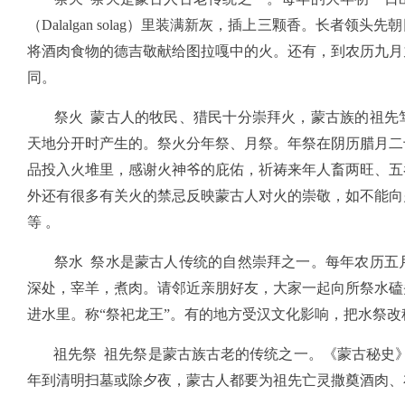
（Dalalgan solag）里装满新灰，插上三颗香。长者
将酒肉食物的德吉敬献给图拉嘎中的火。还有，到农历九月
同。
祭火 蒙古人的牧民、猎民十分崇拜火，蒙古族的祖先笃
天地分开时产生的。祭火分年祭、月祭。年祭在阴历腊月二
品投入火堆里，感谢火神爷的庇佑，祈祷来年人畜两旺、五
外还有很多有关火的禁忌反映蒙古人对火的崇敬，如不能向
等 。
祭水 祭水是蒙古人传统的自然崇拜之一。每年农历五月
深处，宰羊，煮肉。请邻近亲朋好友，大家一起向所祭水磕
进水里。称“祭祀龙王”。有的地方受汉文化影响，把水祭改
祖先祭 祖先祭是蒙古族古老的传统之一。《蒙古秘史》称
年到清明扫墓或除夕夜，蒙古人都要为祖先亡灵撒奠酒肉、