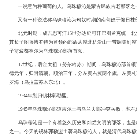
一说意为种葡萄的人。乌珠穆沁是蒙古民族古老部落之一
又有一种说法称乌珠穆沁为匈奴时期的南匈奴于健日株部
北元时期，成吉思可汗15世孙达延可汗巴图孟克统一北
其长子图噜博罗特为首领的部族从漠北杭爱山一带调集到漠
子翁衮都喇尔为乌珠穆沁部落首领。
17世纪，后金太祖（努尔哈赤）期间，乌珠穆沁部首领
德元年，归附清朝。顺治三年，分左翼右翼两个旗。左翼札
罗海（乌拉盖苏木东北）。
1934年划归锡林郭勒盟。
1945年乌珠穆沁部道吉尔王与乌兰夫部冲突兵败，率左
乌珠穆沁是一个有着悠久历史和灿烂文明的部落，也是成
之一。今天的锡林郭勒盟土著乌珠穆沁人，就是清代乌珠穆